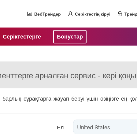
ВебТрейдер
Серіктестің кіруі
Трейд
Серіктестерге
Бонустар
енттерге арналған сервис - кері қоң
, барлық сұрақтарға жауап беруі үшін өзіңізге ең қ
Ел