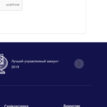
Лучший управляемый аккаунт
Лу
2019
Бонустар
Серіктестерге