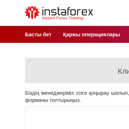
Басты бет
Қаржы операциялары
Кли
Біздің менеджеріміз сізге қоңырау шалып
форманы толтырыңыз.