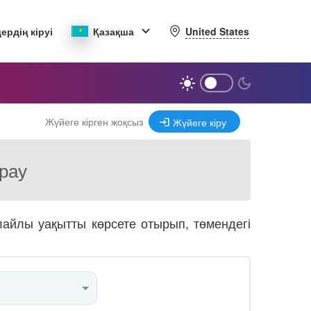
United States
ердің кіруі
Қазақша
Жүйеге кірген жоқсыз
Жүйеге кіру
ырау
олайлы уақытты көрсете отырып, төмендегі